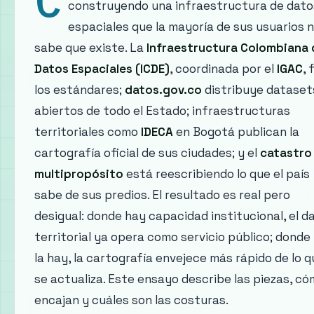
construyendo una infraestructura de dato
espaciales que la mayoría de sus usuarios 
sabe que existe. La
Infraestructura Colombiana 
Datos Espaciales (ICDE)
, coordinada por el
IGAC
, 
los estándares;
datos.gov.co
distribuye dataset
abiertos de todo el Estado; infraestructuras
territoriales como
IDECA
en Bogotá publican la
cartografía oficial de sus ciudades; y el
catastro
multipropósito
está reescribiendo lo que el país
sabe de sus predios. El resultado es real pero
desigual: donde hay capacidad institucional, el d
territorial ya opera como servicio público; donde
la hay, la cartografía envejece más rápido de lo 
se actualiza. Este ensayo describe las piezas, c
encajan y cuáles son las costuras.