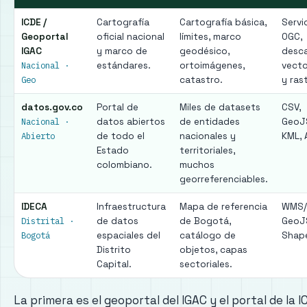
ICDE /
Cartografía
Cartografía básica,
Servi
Geoportal
oficial nacional
límites, marco
OGC,
IGAC
y marco de
geodésico,
desc
Nacional ·
estándares.
ortoimágenes,
vecto
Geo
catastro.
y rast
datos.gov.co
Portal de
Miles de datasets
CSV,
Nacional ·
datos abiertos
de entidades
GeoJ
Abierto
de todo el
nacionales y
KML, 
Estado
territoriales,
colombiano.
muchos
georreferenciables.
IDECA
Infraestructura
Mapa de referencia
WMS/
Distrital ·
de datos
de Bogotá,
GeoJ
Bogotá
espaciales del
catálogo de
Shape
Distrito
objetos, capas
Capital.
sectoriales.
La primera es el geoportal del IGAC y el portal de la IC